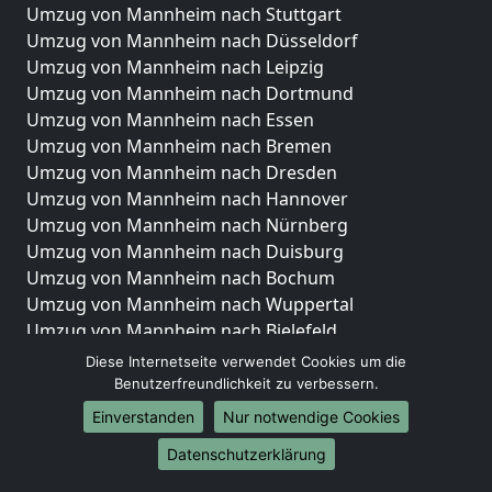
Umzug von Mannheim nach Stuttgart
Umzug von Mannheim nach Düsseldorf
Umzug von Mannheim nach Leipzig
Umzug von Mannheim nach Dortmund
Umzug von Mannheim nach Essen
Umzug von Mannheim nach Bremen
Umzug von Mannheim nach Dresden
Umzug von Mannheim nach Hannover
Umzug von Mannheim nach Nürnberg
Umzug von Mannheim nach Duisburg
Umzug von Mannheim nach Bochum
Umzug von Mannheim nach Wuppertal
Umzug von Mannheim nach Bielefeld
Umzug von Mannheim nach Bonn
Diese Internetseite verwendet Cookies um die
Umzug von Mannheim nach Münster
Benutzerfreundlichkeit zu verbessern.
Einverstanden
Nur notwendige Cookies
Internationale-Umzüge
Datenschutzerklärung
Umzug von Mannheim nach Brasilien
Umzug von Mannheim nach Brunei Darussalam