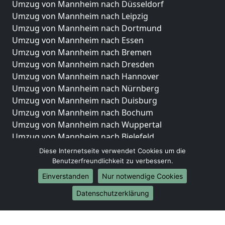
Umzug von Mannheim nach Düsseldorf
Umzug von Mannheim nach Leipzig
Umzug von Mannheim nach Dortmund
Umzug von Mannheim nach Essen
Umzug von Mannheim nach Bremen
Umzug von Mannheim nach Dresden
Umzug von Mannheim nach Hannover
Umzug von Mannheim nach Nürnberg
Umzug von Mannheim nach Duisburg
Umzug von Mannheim nach Bochum
Umzug von Mannheim nach Wuppertal
Umzug von Mannheim nach Bielefeld
Umzug von Mannheim nach Bonn
Diese Internetseite verwendet Cookies um die
Umzug von Mannheim nach Münster
Benutzerfreundlichkeit zu verbessern.
Einverstanden
Nur notwendige Cookies
Internationale-Umzüge
Datenschutzerklärung
Umzug von Mannheim nach Brasilien
Umzug von Mannheim nach Brunei Darussalam
Umzug von Mannheim nach Burkina Faso