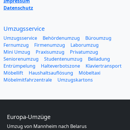
Impressum
Datenschutz
Umzugsservice
Umzugsservice
Behördenumzug
Büroumzug
Fernumzug
Firmenumzug
Laborumzug
Mini Umzug
Praxisumzug
Privatumzug
Seniorenumzug
Studentenumzug
Beiladung
Entrümpelung
Halteverbotszone
Klaviertransport
Möbellift
Haushaltsauflösung
Möbeltaxi
Möbelmitfahrzentrale
Umzugskartons
Europa-Umzüge
Umzug von Mannheim nach Belarus