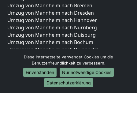
Umzug von Mannheim nach Bremen
Umzug von Mannheim nach Dresden
Umzug von Mannheim nach Hannover
Umzug von Mannheim nach Nürnberg
Umzug von Mannheim nach Duisburg
Umzug von Mannheim nach Bochum
Umzug von Mannheim nach Wuppertal
Umzug von Mannheim nach Bielefeld
Diese Internetseite verwendet Cookies um die
Benutzerfreundlichkeit zu verbessern.
Umzug von Mannheim nach Bonn
Umzug von Mannheim nach Münster
Einverstanden
Nur notwendige Cookies
Internationale-Umzüge
Datenschutzerklärung
Umzug von Mannheim nach Brasilien
Umzug von Mannheim nach Brunei Darussalam
Umzug von Mannheim nach Burkina Faso
Umzug von Mannheim nach Burundi
Umzug von Mannheim nach Chile
Umzug von Mannheim nach China