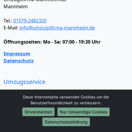
Mannheim
Tel.:
01579-2482320
E-Mail:
info@umzugsfirma-mannheim.de
Öffnungszeiten:
Mo - Sa: 07:00 - 19:30 Uhr
Impressum
Datenschutz
Umzugsservice
Umzugsservice
Behördenumzug
Büroumzug
Diese Internetseite verwendet Cookies um die
Fernumzug
Firmenumzug
Laborumzug
Benutzerfreundlichkeit zu verbessern.
Mini Umzug
Praxisumzug
Privatumzug
Seniorenumzug
Studentenumzug
Beiladung
Einverstanden
Nur notwendige Cookies
Entrümpelung
Halteverbotszone
Klaviertransport
Datenschutzerklärung
Möbellift
Haushaltsauflösung
Möbeltaxi