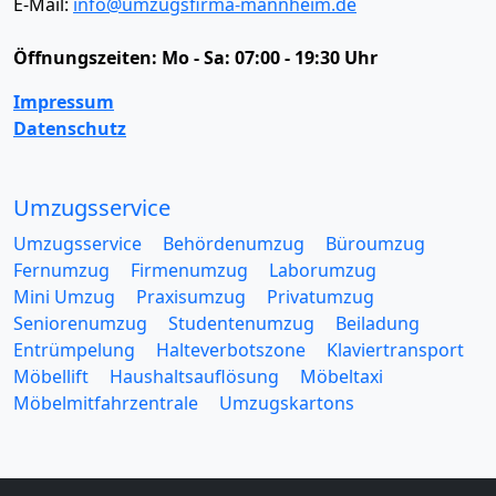
E-Mail:
info@umzugsfirma-mannheim.de
Öffnungszeiten:
Mo - Sa: 07:00 - 19:30 Uhr
Impressum
Datenschutz
Umzugsservice
Umzugsservice
Behördenumzug
Büroumzug
Fernumzug
Firmenumzug
Laborumzug
Mini Umzug
Praxisumzug
Privatumzug
Seniorenumzug
Studentenumzug
Beiladung
Entrümpelung
Halteverbotszone
Klaviertransport
Möbellift
Haushaltsauflösung
Möbeltaxi
Möbelmitfahrzentrale
Umzugskartons