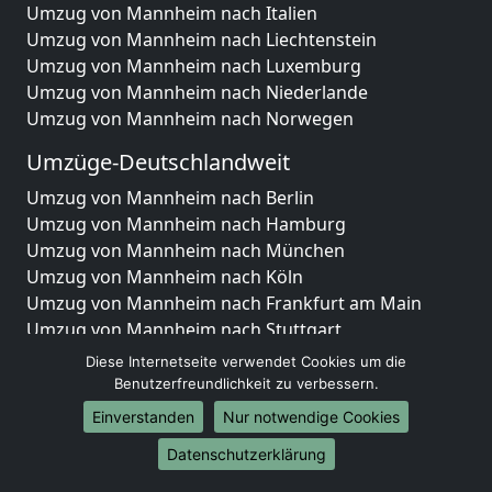
Umzug von Mannheim nach Italien
Umzug von Mannheim nach Liechtenstein
Umzug von Mannheim nach Luxemburg
Umzug von Mannheim nach Niederlande
Umzug von Mannheim nach Norwegen
Umzüge-Deutschlandweit
Umzug von Mannheim nach Berlin
Umzug von Mannheim nach Hamburg
Umzug von Mannheim nach München
Umzug von Mannheim nach Köln
Umzug von Mannheim nach Frankfurt am Main
Umzug von Mannheim nach Stuttgart
Umzug von Mannheim nach Düsseldorf
Diese Internetseite verwendet Cookies um die
Umzug von Mannheim nach Leipzig
Benutzerfreundlichkeit zu verbessern.
Umzug von Mannheim nach Dortmund
Einverstanden
Nur notwendige Cookies
Umzug von Mannheim nach Essen
Datenschutzerklärung
Umzug von Mannheim nach Bremen
Umzug von Mannheim nach Dresden