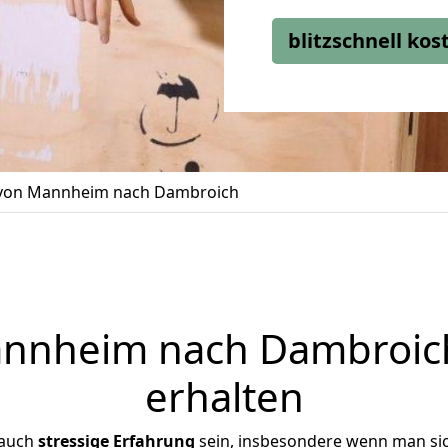
blitzschnell ko
von Mannheim nach Dambroich
nheim nach Dambroich
erhalten
 auch
stressige
Erfahrung
sein, insbesondere wenn man si