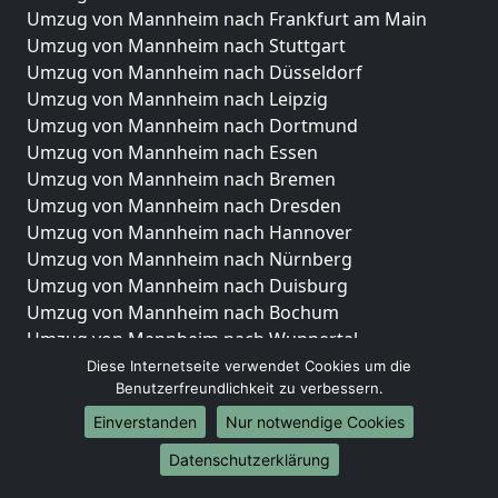
Umzug von Mannheim nach Frankfurt am Main
Umzug von Mannheim nach Stuttgart
Umzug von Mannheim nach Düsseldorf
Umzug von Mannheim nach Leipzig
Umzug von Mannheim nach Dortmund
Umzug von Mannheim nach Essen
Umzug von Mannheim nach Bremen
Umzug von Mannheim nach Dresden
Umzug von Mannheim nach Hannover
Umzug von Mannheim nach Nürnberg
Umzug von Mannheim nach Duisburg
Umzug von Mannheim nach Bochum
Umzug von Mannheim nach Wuppertal
Umzug von Mannheim nach Bielefeld
Diese Internetseite verwendet Cookies um die
Benutzerfreundlichkeit zu verbessern.
Umzug von Mannheim nach Bonn
Umzug von Mannheim nach Münster
Einverstanden
Nur notwendige Cookies
Internationale-Umzüge
Datenschutzerklärung