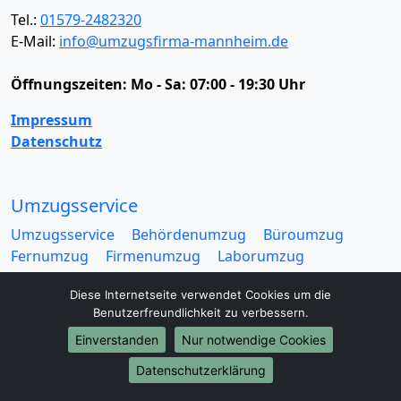
Tel.:
01579-2482320
E-Mail:
info@umzugsfirma-mannheim.de
Öffnungszeiten:
Mo - Sa: 07:00 - 19:30 Uhr
Impressum
Datenschutz
Umzugsservice
Umzugsservice
Behördenumzug
Büroumzug
Fernumzug
Firmenumzug
Laborumzug
Mini Umzug
Praxisumzug
Privatumzug
Diese Internetseite verwendet Cookies um die
Seniorenumzug
Studentenumzug
Beiladung
Benutzerfreundlichkeit zu verbessern.
Entrümpelung
Halteverbotszone
Klaviertransport
Möbellift
Haushaltsauflösung
Möbeltaxi
Einverstanden
Nur notwendige Cookies
Möbelmitfahrzentrale
Umzugskartons
Datenschutzerklärung