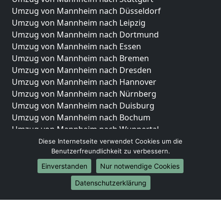
Umzug von Mannheim nach Düsseldorf
Umzug von Mannheim nach Leipzig
Umzug von Mannheim nach Dortmund
Umzug von Mannheim nach Essen
Umzug von Mannheim nach Bremen
Umzug von Mannheim nach Dresden
Umzug von Mannheim nach Hannover
Umzug von Mannheim nach Nürnberg
Umzug von Mannheim nach Duisburg
Umzug von Mannheim nach Bochum
Umzug von Mannheim nach Wuppertal
Umzug von Mannheim nach Bielefeld
Diese Internetseite verwendet Cookies um die
Benutzerfreundlichkeit zu verbessern.
Umzug von Mannheim nach Bonn
Umzug von Mannheim nach Münster
Einverstanden
Nur notwendige Cookies
Internationale-Umzüge
Datenschutzerklärung
Umzug von Mannheim nach Brasilien
Umzug von Mannheim nach Brunei Darussalam