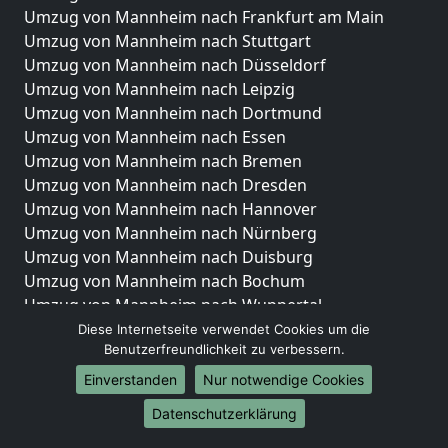
Umzug von Mannheim nach Frankfurt am Main
Umzug von Mannheim nach Stuttgart
Umzug von Mannheim nach Düsseldorf
Umzug von Mannheim nach Leipzig
Umzug von Mannheim nach Dortmund
Umzug von Mannheim nach Essen
Umzug von Mannheim nach Bremen
Umzug von Mannheim nach Dresden
Umzug von Mannheim nach Hannover
Umzug von Mannheim nach Nürnberg
Umzug von Mannheim nach Duisburg
Umzug von Mannheim nach Bochum
Umzug von Mannheim nach Wuppertal
Umzug von Mannheim nach Bielefeld
Diese Internetseite verwendet Cookies um die
Benutzerfreundlichkeit zu verbessern.
Umzug von Mannheim nach Bonn
Umzug von Mannheim nach Münster
Einverstanden
Nur notwendige Cookies
Internationale-Umzüge
Datenschutzerklärung