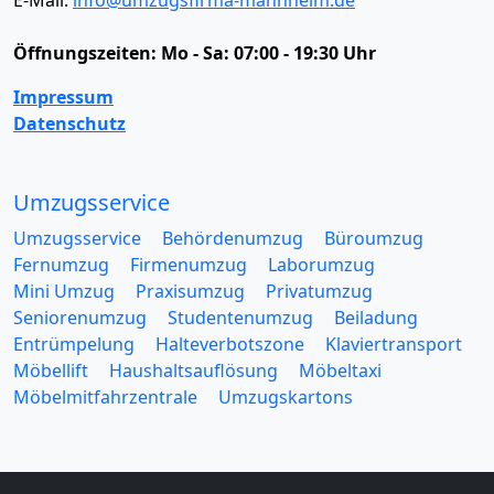
E-Mail:
info@umzugsfirma-mannheim.de
Öffnungszeiten:
Mo - Sa: 07:00 - 19:30 Uhr
Impressum
Datenschutz
Umzugsservice
Umzugsservice
Behördenumzug
Büroumzug
Fernumzug
Firmenumzug
Laborumzug
Mini Umzug
Praxisumzug
Privatumzug
Seniorenumzug
Studentenumzug
Beiladung
Entrümpelung
Halteverbotszone
Klaviertransport
Möbellift
Haushaltsauflösung
Möbeltaxi
Möbelmitfahrzentrale
Umzugskartons