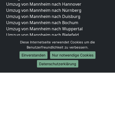
Umzug von Mannheim nach Hannover
Umzug von Mannheim nach Nürnberg
Umzug von Mannheim nach Duisburg
Umzug von Mannheim nach Bochum
Umzug von Mannheim nach Wuppertal
Umzug von Mannheim nach Bielefeld
Umzug von Mannheim nach Bonn
Diese Internetseite verwendet Cookies um die
Umzug von Mannheim nach Münster
Benutzerfreundlichkeit zu verbessern.
Einverstanden
Nur notwendige Cookies
Internationale-Umzüge
Datenschutzerklärung
Umzug von Mannheim nach Brasilien
Umzug von Mannheim nach Brunei Darussalam
Umzug von Mannheim nach Burkina Faso
Umzug von Mannheim nach Burundi
Umzug von Mannheim nach Chile
Umzug von Mannheim nach China
Umzug von Mannheim nach Cookinseln
Umzug von Mannheim nach Costa Rica