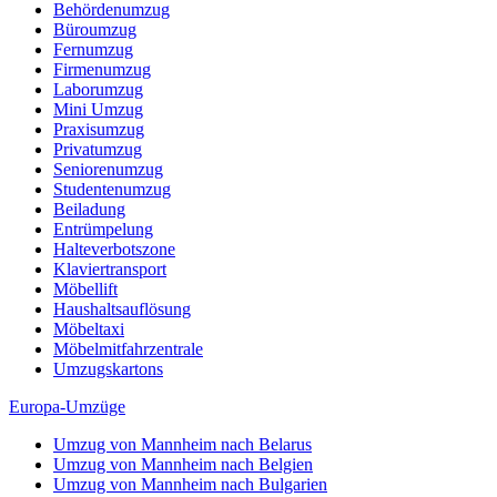
Behördenumzug
Büroumzug
Fernumzug
Firmenumzug
Laborumzug
Mini Umzug
Praxisumzug
Privatumzug
Seniorenumzug
Studentenumzug
Beiladung
Entrümpelung
Halteverbotszone
Klaviertransport
Möbellift
Haushaltsauflösung
Möbeltaxi
Möbelmitfahrzentrale
Umzugskartons
Europa-Umzüge
Umzug von Mannheim nach Belarus
Umzug von Mannheim nach Belgien
Umzug von Mannheim nach Bulgarien