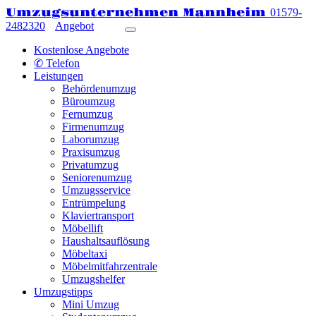
Umzugsunternehmen Mannheim
01579-
2482320
Angebot
Kostenlose Angebote
✆ Telefon
Leistungen
Behördenumzug
Büroumzug
Fernumzug
Firmenumzug
Laborumzug
Praxisumzug
Privatumzug
Seniorenumzug
Umzugsservice
Entrümpelung
Klaviertransport
Möbellift
Haushaltsauflösung
Möbeltaxi
Möbelmitfahrzentrale
Umzugshelfer
Umzugstipps
Mini Umzug