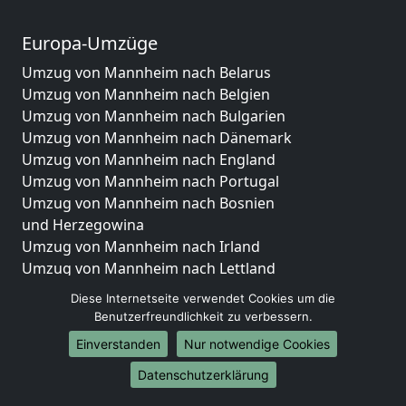
Europa-Umzüge
Umzug von Mannheim nach Belarus
Umzug von Mannheim nach Belgien
Umzug von Mannheim nach Bulgarien
Umzug von Mannheim nach Dänemark
Umzug von Mannheim nach England
Umzug von Mannheim nach Portugal
Umzug von Mannheim nach Bosnien
und Herzegowina
Umzug von Mannheim nach Irland
Umzug von Mannheim nach Lettland
Umzug von Mannheim nach Zypern
Diese Internetseite verwendet Cookies um die
Umzug von Mannheim nach Kroatien
Benutzerfreundlichkeit zu verbessern.
Umzug von Mannheim nach Estland
Einverstanden
Nur notwendige Cookies
Umzug von Mannheim nach Finnland
Datenschutzerklärung
Umzug von Mannheim nach Frankreich
Umzug von Mannheim nach Griechenland