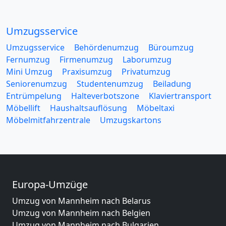
Umzugsservice
Umzugsservice
Behördenumzug
Büroumzug
Fernumzug
Firmenumzug
Laborumzug
Mini Umzug
Praxisumzug
Privatumzug
Seniorenumzug
Studentenumzug
Beiladung
Entrümpelung
Halteverbotszone
Klaviertransport
Möbellift
Haushaltsauflösung
Möbeltaxi
Möbelmitfahrzentrale
Umzugskartons
Europa-Umzüge
Umzug von Mannheim nach Belarus
Umzug von Mannheim nach Belgien
Umzug von Mannheim nach Bulgarien