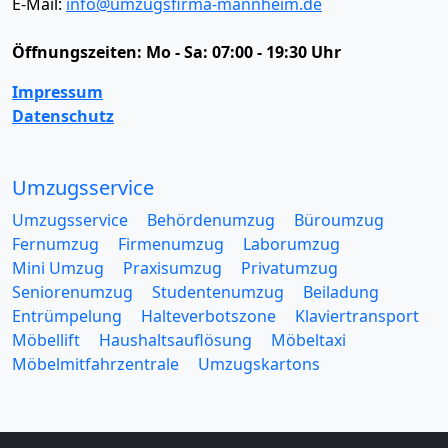
E-Mail:
info@umzugsfirma-mannheim.de
Öffnungszeiten:
Mo - Sa: 07:00 - 19:30 Uhr
Impressum
Datenschutz
Umzugsservice
Umzugsservice
Behördenumzug
Büroumzug
Fernumzug
Firmenumzug
Laborumzug
Mini Umzug
Praxisumzug
Privatumzug
Seniorenumzug
Studentenumzug
Beiladung
Entrümpelung
Halteverbotszone
Klaviertransport
Möbellift
Haushaltsauflösung
Möbeltaxi
Möbelmitfahrzentrale
Umzugskartons