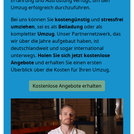
Erfahrung und Ausrüstung verfügt, um den
Umzug erfolgreich durchzuführen.
Bei uns können Sie
kostengünstig
und
stressfrei
umziehen
, sei es als
Beiladung
oder als
kompletter
Umzug
. Unser Partnernetzwerk, das
wir über die Jahre aufgebaut haben, ist
deutschlandweit und sogar international
unterwegs.
Holen Sie sich jetzt kostenlose
Angebote
und erhalten Sie einen ersten
Überblick über die Kosten für Ihren Umzug.
Kostenlose Angebote erhalten