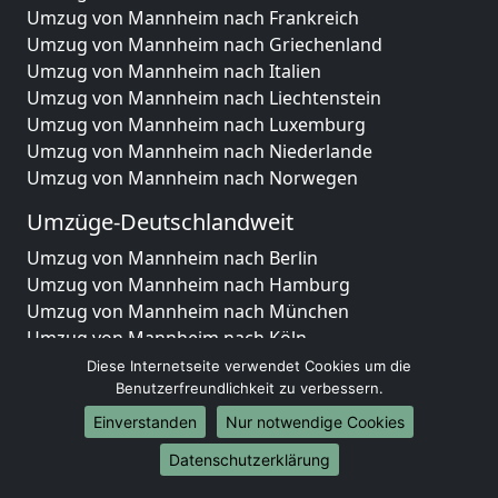
Umzug von Mannheim nach Frankreich
Umzug von Mannheim nach Griechenland
Umzug von Mannheim nach Italien
Umzug von Mannheim nach Liechtenstein
Umzug von Mannheim nach Luxemburg
Umzug von Mannheim nach Niederlande
Umzug von Mannheim nach Norwegen
Umzüge-Deutschlandweit
Umzug von Mannheim nach Berlin
Umzug von Mannheim nach Hamburg
Umzug von Mannheim nach München
Umzug von Mannheim nach Köln
Umzug von Mannheim nach Frankfurt am Main
Diese Internetseite verwendet Cookies um die
Umzug von Mannheim nach Stuttgart
Benutzerfreundlichkeit zu verbessern.
Umzug von Mannheim nach Düsseldorf
Einverstanden
Nur notwendige Cookies
Umzug von Mannheim nach Leipzig
Datenschutzerklärung
Umzug von Mannheim nach Dortmund
Umzug von Mannheim nach Essen