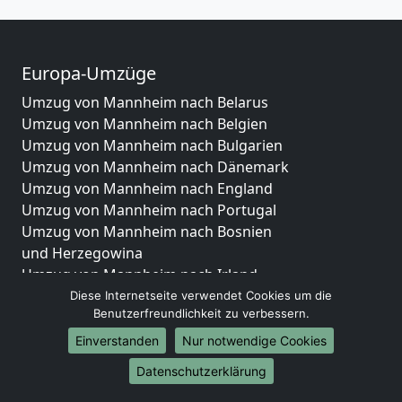
Europa-Umzüge
Umzug von Mannheim nach Belarus
Umzug von Mannheim nach Belgien
Umzug von Mannheim nach Bulgarien
Umzug von Mannheim nach Dänemark
Umzug von Mannheim nach England
Umzug von Mannheim nach Portugal
Umzug von Mannheim nach Bosnien
und Herzegowina
Umzug von Mannheim nach Irland
Umzug von Mannheim nach Lettland
Diese Internetseite verwendet Cookies um die
Benutzerfreundlichkeit zu verbessern.
Umzug von Mannheim nach Zypern
Umzug von Mannheim nach Kroatien
Einverstanden
Nur notwendige Cookies
Umzug von Mannheim nach Estland
Datenschutzerklärung
Umzug von Mannheim nach Finnland