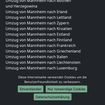
Umzug von Mannheim nach Bosnien
und Herzegowina
Umzug von Mannheim nach Irland
Umzug von Mannheim nach Lettland
Umzug von Mannheim nach Zypern
Umzug von Mannheim nach Kroatien
Umzug von Mannheim nach Estland
Umzug von Mannheim nach Finnland
Umzug von Mannheim nach Frankreich
Umzug von Mannheim nach Griechenland
Umzug von Mannheim nach Italien
Umzug von Mannheim nach Liechtenstein
Umzug von Mannheim nach Luxemburg
Umzug von Mannheim nach Niederlande
Diese Internetseite verwendet Cookies um die
Umzug von Mannheim nach Norwegen
Benutzerfreundlichkeit zu verbessern.
Umzüge-Deutschlandweit
Einverstanden
Nur notwendige Cookies
Umzug von Mannheim nach Berlin
Datenschutzerklärung
Umzug von Mannheim nach Hamburg