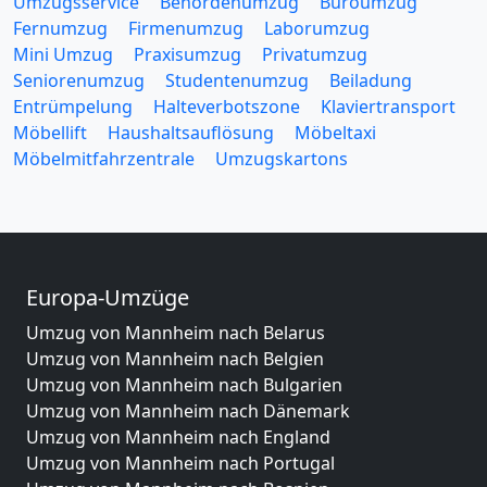
Umzugsservice
Behördenumzug
Büroumzug
Fernumzug
Firmenumzug
Laborumzug
Mini Umzug
Praxisumzug
Privatumzug
Seniorenumzug
Studentenumzug
Beiladung
Entrümpelung
Halteverbotszone
Klaviertransport
Möbellift
Haushaltsauflösung
Möbeltaxi
Möbelmitfahrzentrale
Umzugskartons
Europa-Umzüge
Umzug von Mannheim nach Belarus
Umzug von Mannheim nach Belgien
Umzug von Mannheim nach Bulgarien
Umzug von Mannheim nach Dänemark
Umzug von Mannheim nach England
Umzug von Mannheim nach Portugal