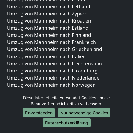
Umzug von Mannheim nach Lettland
Umzug von Mannheim nach Zypern
Umzug von Mannheim nach Kroatien
Umzug von Mannheim nach Estland
Umzug von Mannheim nach Finnland
Umzug von Mannheim nach Frankreich
Umzug von Mannheim nach Griechenland
Umzug von Mannheim nach Italien
Umzug von Mannheim nach Liechtenstein
Umzug von Mannheim nach Luxemburg
Umzug von Mannheim nach Niederlande
Umzug von Mannheim nach Norwegen
Umzüge-Deutschlandweit
Diese Internetseite verwendet Cookies um die
Benutzerfreundlichkeit zu verbessern.
Umzug von Mannheim nach Berlin
Umzug von Mannheim nach Hamburg
Einverstanden
Nur notwendige Cookies
Umzug von Mannheim nach München
Datenschutzerklärung
Umzug von Mannheim nach Köln