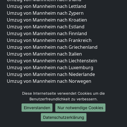
Umzug von Mannheim nach Lettland
Umzug von Mannheim nach Zypern
Umzug von Mannheim nach Kroatien
Umzug von Mannheim nach Estland
Umzug von Mannheim nach Finnland
Umzug von Mannheim nach Frankreich
Umzug von Mannheim nach Griechenland
Umzug von Mannheim nach Italien
Umzug von Mannheim nach Liechtenstein
Umzug von Mannheim nach Luxemburg
Umzug von Mannheim nach Niederlande
Umzug von Mannheim nach Norwegen
Umzüge-Deutschlandweit
Diese Internetseite verwendet Cookies um die
Benutzerfreundlichkeit zu verbessern.
Umzug von Mannheim nach Berlin
Umzug von Mannheim nach Hamburg
Einverstanden
Nur notwendige Cookies
Umzug von Mannheim nach München
Datenschutzerklärung
Umzug von Mannheim nach Köln