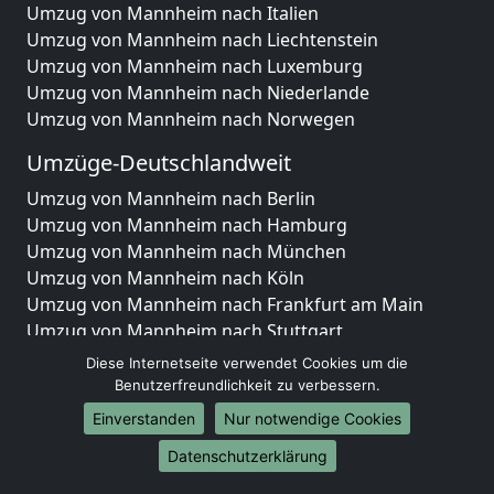
Umzug von Mannheim nach Italien
Umzug von Mannheim nach Liechtenstein
Umzug von Mannheim nach Luxemburg
Umzug von Mannheim nach Niederlande
Umzug von Mannheim nach Norwegen
Umzüge-Deutschlandweit
Umzug von Mannheim nach Berlin
Umzug von Mannheim nach Hamburg
Umzug von Mannheim nach München
Umzug von Mannheim nach Köln
Umzug von Mannheim nach Frankfurt am Main
Umzug von Mannheim nach Stuttgart
Umzug von Mannheim nach Düsseldorf
Diese Internetseite verwendet Cookies um die
Umzug von Mannheim nach Leipzig
Benutzerfreundlichkeit zu verbessern.
Umzug von Mannheim nach Dortmund
Einverstanden
Nur notwendige Cookies
Umzug von Mannheim nach Essen
Datenschutzerklärung
Umzug von Mannheim nach Bremen
Umzug von Mannheim nach Dresden