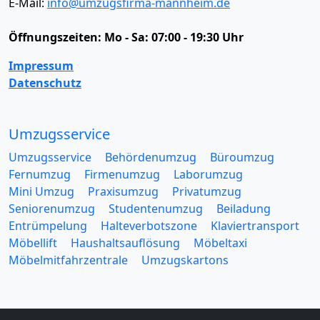
E-Mail:
info@umzugsfirma-mannheim.de
Öffnungszeiten:
Mo - Sa: 07:00 - 19:30 Uhr
Impressum
Datenschutz
Umzugsservice
Umzugsservice
Behördenumzug
Büroumzug
Fernumzug
Firmenumzug
Laborumzug
Mini Umzug
Praxisumzug
Privatumzug
Seniorenumzug
Studentenumzug
Beiladung
Entrümpelung
Halteverbotszone
Klaviertransport
Möbellift
Haushaltsauflösung
Möbeltaxi
Möbelmitfahrzentrale
Umzugskartons