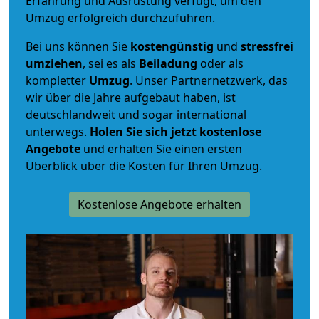
Erfahrung und Ausrüstung verfügt, um den
Umzug erfolgreich durchzuführen.
Bei uns können Sie
kostengünstig
und
stressfrei
umziehen
, sei es als
Beiladung
oder als
kompletter
Umzug
. Unser Partnernetzwerk, das
wir über die Jahre aufgebaut haben, ist
deutschlandweit und sogar international
unterwegs.
Holen Sie sich jetzt kostenlose
Angebote
und erhalten Sie einen ersten
Überblick über die Kosten für Ihren Umzug.
Kostenlose Angebote erhalten