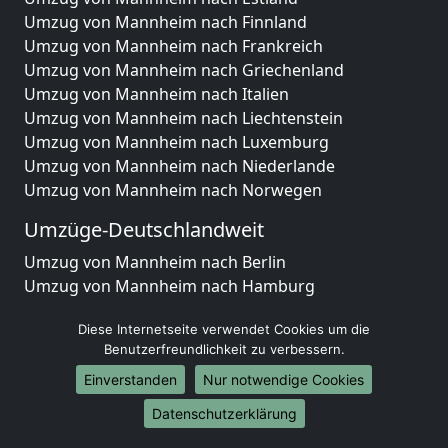
Umzug von Mannheim nach Finnland
Umzug von Mannheim nach Frankreich
Umzug von Mannheim nach Griechenland
Umzug von Mannheim nach Italien
Umzug von Mannheim nach Liechtenstein
Umzug von Mannheim nach Luxemburg
Umzug von Mannheim nach Niederlande
Umzug von Mannheim nach Norwegen
Umzüge-Deutschlandweit
Umzug von Mannheim nach Berlin
Umzug von Mannheim nach Hamburg
Umzug von Mannheim nach München
Diese Internetseite verwendet Cookies um die
Umzug von Mannheim nach Köln
Benutzerfreundlichkeit zu verbessern.
Umzug von Mannheim nach Frankfurt am Main
Umzug von Mannheim nach Stuttgart
Einverstanden
Nur notwendige Cookies
Umzug von Mannheim nach Düsseldorf
Datenschutzerklärung
Umzug von Mannheim nach Leipzig