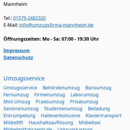
Mannheim
Tel.:
01579-2482320
E-Mail:
info@umzugsfirma-mannheim.de
Öffnungszeiten:
Mo - Sa: 07:00 - 19:30 Uhr
Impressum
Datenschutz
Umzugsservice
Umzugsservice
Behördenumzug
Büroumzug
Fernumzug
Firmenumzug
Laborumzug
Mini Umzug
Praxisumzug
Privatumzug
Seniorenumzug
Studentenumzug
Beiladung
Entrümpelung
Halteverbotszone
Klaviertransport
Möbellift
Haushaltsauflösung
Möbeltaxi
Möbelmitfahrzentrale
Umzugskartons