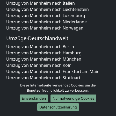
Umzug von Mannheim nach Italien
Umzug von Mannheim nach Liechtenstein
Umzug von Mannheim nach Luxemburg
Umzug von Mannheim nach Niederlande
Umzug von Mannheim nach Norwegen
Umzüge-Deutschlandweit
Umzug von Mannheim nach Berlin
Umzug von Mannheim nach Hamburg
Umzug von Mannheim nach München
Umzug von Mannheim nach Köln
Umzug von Mannheim nach Frankfurt am Main
Umzug von Mannheim nach Stuttgart
Umzug von Mannheim nach Düsseldorf
Diese Internetseite verwendet Cookies um die
Umzug von Mannheim nach Leipzig
Benutzerfreundlichkeit zu verbessern.
Umzug von Mannheim nach Dortmund
Einverstanden
Nur notwendige Cookies
Umzug von Mannheim nach Essen
Datenschutzerklärung
Umzug von Mannheim nach Bremen
Umzug von Mannheim nach Dresden