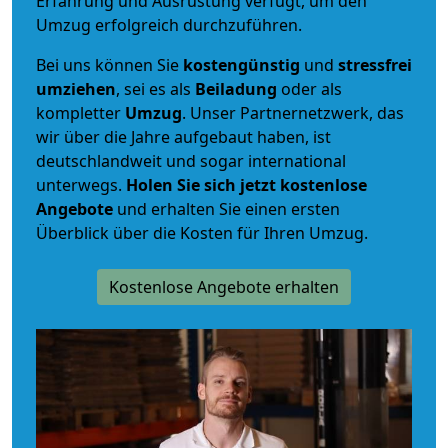
Erfahrung und Ausrüstung verfügt, um den
Umzug erfolgreich durchzuführen.
Bei uns können Sie
kostengünstig
und
stressfrei
umziehen
, sei es als
Beiladung
oder als
kompletter
Umzug
. Unser Partnernetzwerk, das
wir über die Jahre aufgebaut haben, ist
deutschlandweit und sogar international
unterwegs.
Holen Sie sich jetzt kostenlose
Angebote
und erhalten Sie einen ersten
Überblick über die Kosten für Ihren Umzug.
Kostenlose Angebote erhalten