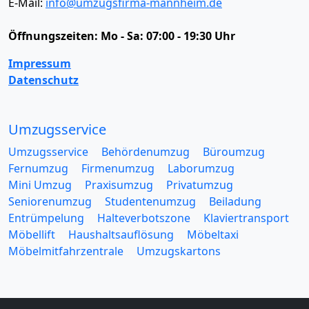
E-Mail:
info@umzugsfirma-mannheim.de
Öffnungszeiten:
Mo - Sa: 07:00 - 19:30 Uhr
Impressum
Datenschutz
Umzugsservice
Umzugsservice
Behördenumzug
Büroumzug
Fernumzug
Firmenumzug
Laborumzug
Mini Umzug
Praxisumzug
Privatumzug
Seniorenumzug
Studentenumzug
Beiladung
Entrümpelung
Halteverbotszone
Klaviertransport
Möbellift
Haushaltsauflösung
Möbeltaxi
Möbelmitfahrzentrale
Umzugskartons