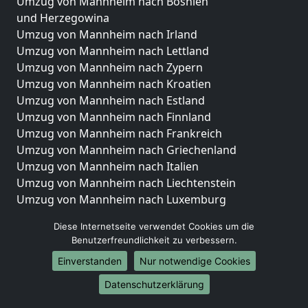
Umzug von Mannheim nach Bosnien
und Herzegowina
Umzug von Mannheim nach Irland
Umzug von Mannheim nach Lettland
Umzug von Mannheim nach Zypern
Umzug von Mannheim nach Kroatien
Umzug von Mannheim nach Estland
Umzug von Mannheim nach Finnland
Umzug von Mannheim nach Frankreich
Umzug von Mannheim nach Griechenland
Umzug von Mannheim nach Italien
Umzug von Mannheim nach Liechtenstein
Umzug von Mannheim nach Luxemburg
Umzug von Mannheim nach Niederlande
Diese Internetseite verwendet Cookies um die
Umzug von Mannheim nach Norwegen
Benutzerfreundlichkeit zu verbessern.
Umzüge-Deutschlandweit
Einverstanden
Nur notwendige Cookies
Umzug von Mannheim nach Berlin
Datenschutzerklärung
Umzug von Mannheim nach Hamburg