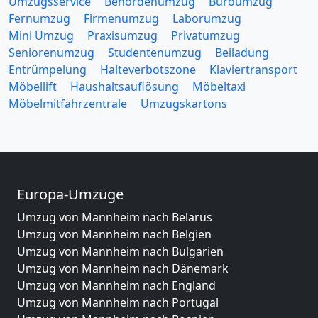
Umzugsservice
Behördenumzug
Büroumzug
Fernumzug
Firmenumzug
Laborumzug
Mini Umzug
Praxisumzug
Privatumzug
Seniorenumzug
Studentenumzug
Beiladung
Entrümpelung
Halteverbotszone
Klaviertransport
Möbellift
Haushaltsauflösung
Möbeltaxi
Möbelmitfahrzentrale
Umzugskartons
Europa-Umzüge
Umzug von Mannheim nach Belarus
Umzug von Mannheim nach Belgien
Umzug von Mannheim nach Bulgarien
Umzug von Mannheim nach Dänemark
Umzug von Mannheim nach England
Umzug von Mannheim nach Portugal