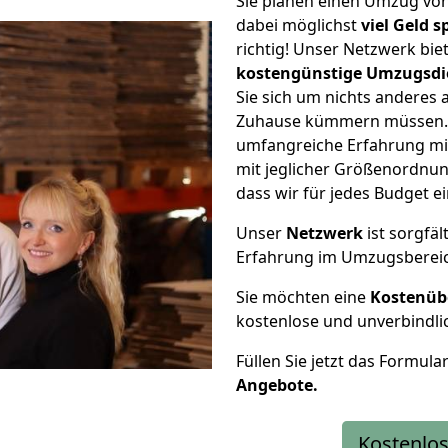
Sie planen einen Umzug v
dabei möglichst
viel Geld 
richtig! Unser Netzwerk bi
kostengünstige Umzugsdi
Sie sich um nichts anderes 
Zuhause kümmern müssen. W
umfangreiche Erfahrung m
mit jeglicher Größenordnun
dass wir für jedes Budget 
Unser
Netzwerk
ist sorgfäl
Erfahrung im Umzugsberei
Sie möchten eine
Kostenüb
kostenlose und unverbindli
Füllen Sie jetzt das Formula
Angebote.
Kostenlos