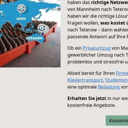
haben das
richtige Netzw
von Mannheim nach Teterow 
haben wir die richtige Lösu
Fragen wollen,
was kostet
nach Teterow – dann wählen
passende Antwort auf Ihre 
Ob ein
Privatumzug
von Man
gewerblicher Umzug nach 
problemlos und stressfrei 
Allzeit bereit für Ihren
Firm
Klaviertransport
,
Studente
eine optimale
Beiladung
von
Erhalten Sie jetzt
in nur we
kostenfreie Angebote.
Kostenlo