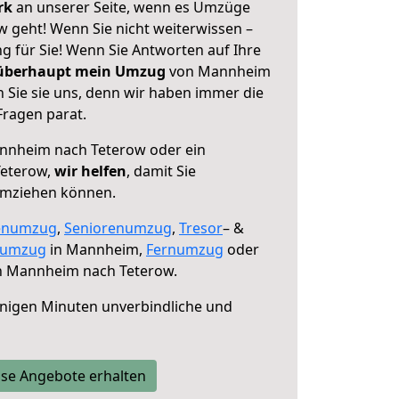
erk
an unserer Seite, wenn es Umzüge
geht! Wenn Sie nicht weiterwissen –
ng für Sie! Wenn Sie Antworten auf Ihre
 überhaupt mein Umzug
von Mannheim
 Sie sie uns, denn wir haben immer die
Fragen parat.
nheim nach Teterow oder ein
Teterow,
wir helfen
, damit Sie
umziehen können.
enumzug
,
Seniorenumzug
,
Tresor
– &
numzug
in Mannheim,
Fernumzug
oder
 Mannheim nach Teterow.
nigen Minuten unverbindliche und
se Angebote erhalten