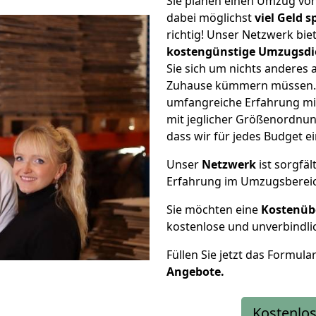
Sie planen einen Umzug v
dabei möglichst
viel Geld 
richtig! Unser Netzwerk bi
kostengünstige Umzugsdi
Sie sich um nichts anderes 
Zuhause kümmern müssen. W
umfangreiche Erfahrung m
mit jeglicher Größenordnun
dass wir für jedes Budget 
Unser
Netzwerk
ist sorgfäl
Erfahrung im Umzugsberei
Sie möchten eine
Kostenüb
kostenlose und unverbindli
Füllen Sie jetzt das Formula
Angebote.
Kostenlos