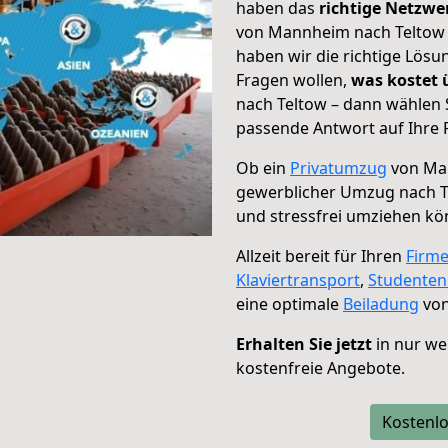
haben das
richtige Netzw
von Mannheim nach Teltow g
haben wir die richtige Lösu
Fragen wollen,
was kostet
nach Teltow – dann wählen 
passende Antwort auf Ihre 
Ob ein
Privatumzug
von Man
gewerblicher Umzug nach T
und stressfrei umziehen kö
Allzeit bereit für Ihren
Firm
Klaviertransport
,
Studente
eine optimale
Beiladung
von
Erhalten Sie jetzt
in nur we
kostenfreie Angebote.
Kostenlo