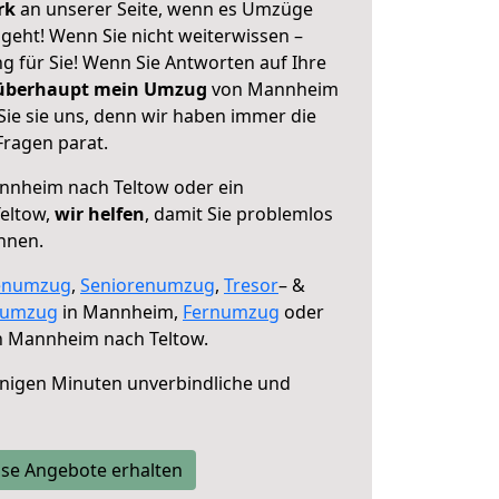
erk
an unserer Seite, wenn es Umzüge
eht! Wenn Sie nicht weiterwissen –
ng für Sie! Wenn Sie Antworten auf Ihre
 überhaupt mein Umzug
von Mannheim
Sie sie uns, denn wir haben immer die
Fragen parat.
nheim nach Teltow oder ein
eltow,
wir helfen
, damit Sie problemlos
nnen.
enumzug
,
Seniorenumzug
,
Tresor
– &
numzug
in Mannheim,
Fernumzug
oder
 Mannheim nach Teltow.
nigen Minuten unverbindliche und
se Angebote erhalten