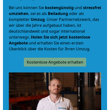
Bei uns können Sie
kostengünstig
und
stressfrei
umziehen
, sei es als
Beiladung
oder als
kompletter
Umzug
. Unser Partnernetzwerk, das
wir über die Jahre aufgebaut haben, ist
deutschlandweit und sogar international
unterwegs.
Holen Sie sich jetzt kostenlose
Angebote
und erhalten Sie einen ersten
Überblick über die Kosten für Ihren Umzug.
Kostenlose Angebote erhalten