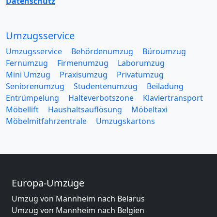
Datenschutz
Umzugsservice
Umzugsservice
Behördenumzug
Büroumzug
Fernumzug
Firmenumzug
Laborumzug
Mini Umzug
Praxisumzug
Privatumzug
Seniorenumzug
Studentenumzug
Beiladung
Entrümpelung
Halteverbotszone
Klaviertransport
Möbellift
Haushaltsauflösung
Möbeltaxi
Möbelmitfahrzentrale
Umzugskartons
Europa-Umzüge
Umzug von Mannheim nach Belarus
Umzug von Mannheim nach Belgien