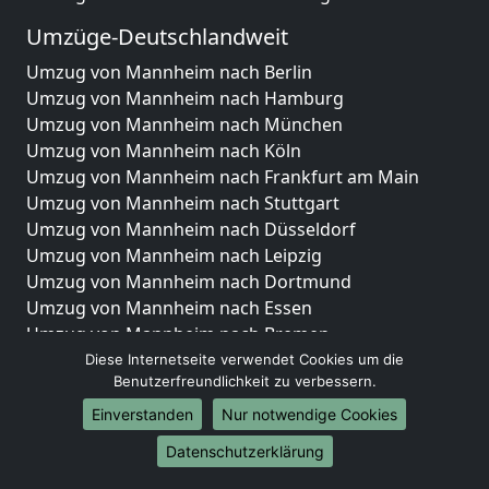
Umzüge-Deutschlandweit
Umzug von Mannheim nach Berlin
Umzug von Mannheim nach Hamburg
Umzug von Mannheim nach München
Umzug von Mannheim nach Köln
Umzug von Mannheim nach Frankfurt am Main
Umzug von Mannheim nach Stuttgart
Umzug von Mannheim nach Düsseldorf
Umzug von Mannheim nach Leipzig
Umzug von Mannheim nach Dortmund
Umzug von Mannheim nach Essen
Umzug von Mannheim nach Bremen
Umzug von Mannheim nach Dresden
Diese Internetseite verwendet Cookies um die
Benutzerfreundlichkeit zu verbessern.
Umzug von Mannheim nach Hannover
Umzug von Mannheim nach Nürnberg
Einverstanden
Nur notwendige Cookies
Umzug von Mannheim nach Duisburg
Datenschutzerklärung
Umzug von Mannheim nach Bochum