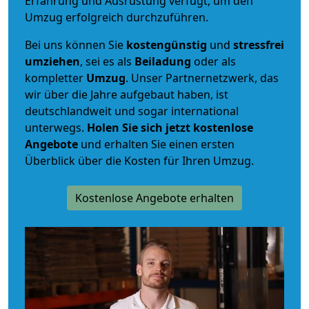
Erfahrung und Ausrüstung verfügt, um den
Umzug erfolgreich durchzuführen.
Bei uns können Sie
kostengünstig
und
stressfrei
umziehen
, sei es als
Beiladung
oder als
kompletter
Umzug
. Unser Partnernetzwerk, das
wir über die Jahre aufgebaut haben, ist
deutschlandweit und sogar international
unterwegs.
Holen Sie sich jetzt kostenlose
Angebote
und erhalten Sie einen ersten
Überblick über die Kosten für Ihren Umzug.
Kostenlose Angebote erhalten