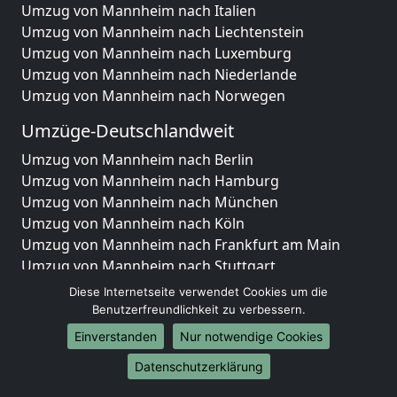
Umzug von Mannheim nach Italien
Umzug von Mannheim nach Liechtenstein
Umzug von Mannheim nach Luxemburg
Umzug von Mannheim nach Niederlande
Umzug von Mannheim nach Norwegen
Umzüge-Deutschlandweit
Umzug von Mannheim nach Berlin
Umzug von Mannheim nach Hamburg
Umzug von Mannheim nach München
Umzug von Mannheim nach Köln
Umzug von Mannheim nach Frankfurt am Main
Umzug von Mannheim nach Stuttgart
Umzug von Mannheim nach Düsseldorf
Diese Internetseite verwendet Cookies um die
Umzug von Mannheim nach Leipzig
Benutzerfreundlichkeit zu verbessern.
Umzug von Mannheim nach Dortmund
Einverstanden
Nur notwendige Cookies
Umzug von Mannheim nach Essen
Datenschutzerklärung
Umzug von Mannheim nach Bremen
Umzug von Mannheim nach Dresden