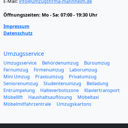
E-Mail:
info@umzugsfirma-mannheim.de
Öffnungszeiten:
Mo - Sa: 07:00 - 19:30 Uhr
Impressum
Datenschutz
Umzugsservice
Umzugsservice
Behördenumzug
Büroumzug
Fernumzug
Firmenumzug
Laborumzug
Mini Umzug
Praxisumzug
Privatumzug
Seniorenumzug
Studentenumzug
Beiladung
Entrümpelung
Halteverbotszone
Klaviertransport
Möbellift
Haushaltsauflösung
Möbeltaxi
Möbelmitfahrzentrale
Umzugskartons