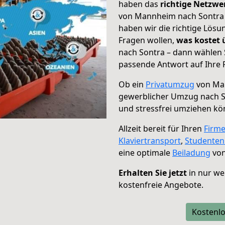
haben das
richtige Netzw
von Mannheim nach Sontra g
haben wir die richtige Lösu
Fragen wollen,
was kostet
nach Sontra – dann wählen 
passende Antwort auf Ihre 
Ob ein
Privatumzug
von Man
gewerblicher Umzug nach 
und stressfrei umziehen kö
Allzeit bereit für Ihren
Firm
Klaviertransport
,
Studente
eine optimale
Beiladung
von
Erhalten Sie jetzt
in nur we
kostenfreie Angebote.
Kostenlo