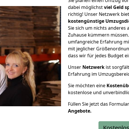
Sie planen einen Umzug v
dabei möglichst
viel Geld 
richtig! Unser Netzwerk bi
kostengünstige Umzugsdi
Sie sich um nichts anderes 
Zuhause kümmern müssen. W
umfangreiche Erfahrung m
mit jeglicher Größenordnun
dass wir für jedes Budget 
Unser
Netzwerk
ist sorgfäl
Erfahrung im Umzugsberei
Sie möchten eine
Kostenüb
kostenlose und unverbindli
Füllen Sie jetzt das Formula
Angebote.
Kostenlos