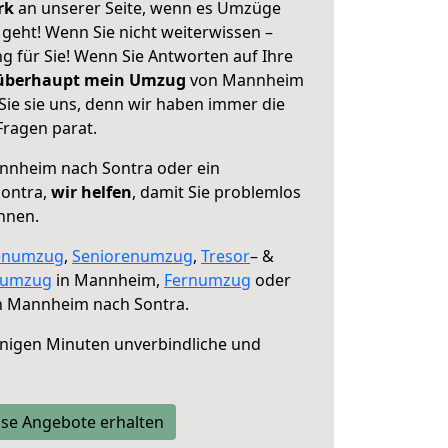
erk
an unserer Seite, wenn es Umzüge
eht! Wenn Sie nicht weiterwissen –
ng für Sie! Wenn Sie Antworten auf Ihre
 überhaupt mein Umzug
von Mannheim
Sie sie uns, denn wir haben immer die
Fragen parat.
nheim nach Sontra oder ein
Sontra,
wir helfen
, damit Sie problemlos
nnen.
enumzug
,
Seniorenumzug
,
Tresor
– &
numzug
in Mannheim,
Fernumzug
oder
 Mannheim nach Sontra.
nigen Minuten unverbindliche und
se Angebote erhalten