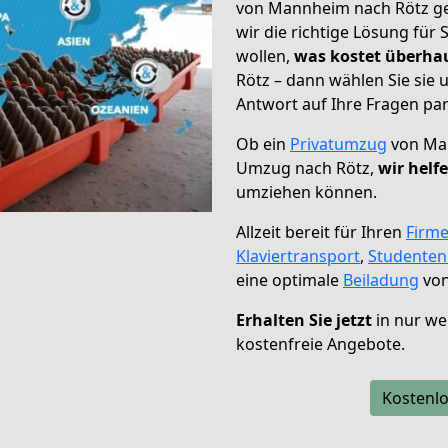
von Mannheim nach Rötz geh
wir die richtige Lösung für
wollen,
was kostet überh
Rötz – dann wählen Sie sie
Antwort auf Ihre Fragen par
Ob ein
Privatumzug
von Man
Umzug nach Rötz,
wir helf
umziehen können.
Allzeit bereit für Ihren
Firm
Klaviertransport
,
Studente
eine optimale
Beiladung
von
Erhalten Sie jetzt
in nur we
kostenfreie Angebote.
Kostenlo