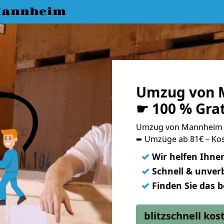
Mannheim
Umzug von 
☛ 100 % Gra
Umzug von Mannheim 
➨ Umzüge ab 81€ – Kos
✓
Wir helfen Ihne
✓
Schnell & unverb
✓
Finden Sie das 
blitzschnell ko