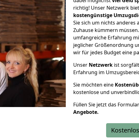
dabei möglichst
viel Geld 
richtig! Unser Netzwerk bi
kostengünstige Umzugsdi
Sie sich um nichts anderes 
Zuhause kümmern müssen. W
umfangreiche Erfahrung m
jeglicher Größenordnung u
wir für jedes Budget eine 
Unser
Netzwerk
ist sorgfäl
Erfahrung im Umzugsberei
Sie möchten eine
Kostenüb
kostenlose und unverbindli
Füllen Sie jetzt das Formula
Angebote.
Kostenlos