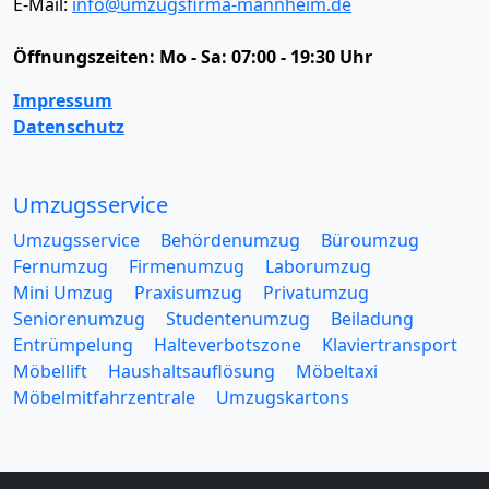
E-Mail:
info@umzugsfirma-mannheim.de
Öffnungszeiten:
Mo - Sa: 07:00 - 19:30 Uhr
Impressum
Datenschutz
Umzugsservice
Umzugsservice
Behördenumzug
Büroumzug
Fernumzug
Firmenumzug
Laborumzug
Mini Umzug
Praxisumzug
Privatumzug
Seniorenumzug
Studentenumzug
Beiladung
Entrümpelung
Halteverbotszone
Klaviertransport
Möbellift
Haushaltsauflösung
Möbeltaxi
Möbelmitfahrzentrale
Umzugskartons