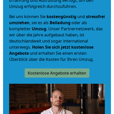
Erfahrung und Ausrüstung verfügt, um den
Umzug erfolgreich durchzuführen.
Bei uns können Sie
kostengünstig
und
stressfrei
umziehen
, sei es als
Beiladung
oder als
kompletter
Umzug
. Unser Partnernetzwerk, das
wir über die Jahre aufgebaut haben, ist
deutschlandweit und sogar international
unterwegs.
Holen Sie sich jetzt kostenlose
Angebote
und erhalten Sie einen ersten
Überblick über die Kosten für Ihren Umzug.
Kostenlose Angebote erhalten