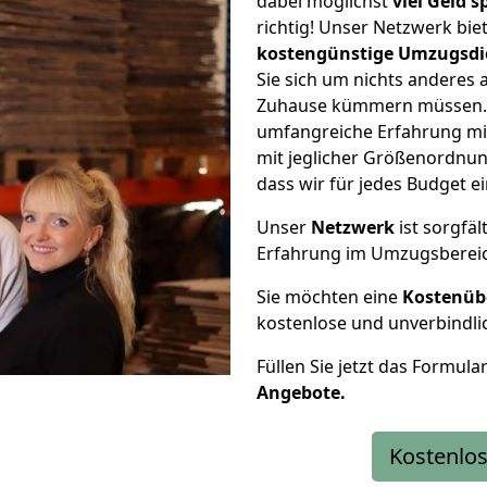
dabei möglichst
viel Geld 
richtig! Unser Netzwerk bi
kostengünstige Umzugsdi
Sie sich um nichts anderes 
Zuhause kümmern müssen. W
umfangreiche Erfahrung m
mit jeglicher Größenordnun
dass wir für jedes Budget 
Unser
Netzwerk
ist sorgfäl
Erfahrung im Umzugsberei
Sie möchten eine
Kostenüb
kostenlose und unverbindli
Füllen Sie jetzt das Formula
Angebote.
Kostenlos