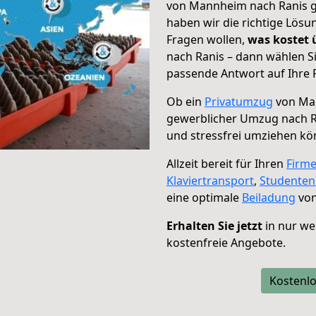
von Mannheim nach Ranis ge
haben wir die richtige Lösu
Fragen wollen,
was kostet
nach Ranis – dann wählen S
passende Antwort auf Ihre 
Ob ein
Privatumzug
von Man
gewerblicher Umzug nach R
und stressfrei umziehen kö
Allzeit bereit für Ihren
Firm
Klaviertransport
,
Studente
eine optimale
Beiladung
von
Erhalten Sie jetzt
in nur we
kostenfreie Angebote.
Kostenlo