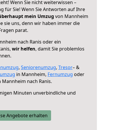
ht! Wenn Sie nicht weiterwissen –
ng für Sie! Wenn Sie Antworten auf Ihre
 überhaupt mein Umzug
von Mannheim
ie sie uns, denn wir haben immer die
Fragen parat.
nheim nach Ranis oder ein
anis,
wir helfen
, damit Sie problemlos
nnen.
enumzug
,
Seniorenumzug
,
Tresor
– &
numzug
in Mannheim,
Fernumzug
oder
 Mannheim nach Ranis.
nigen Minuten unverbindliche und
se Angebote erhalten