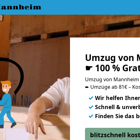
Mannheim
Umzug von 
☛ 100 % Gra
Umzug von Mannheim 
➨ Umzüge ab 81€ – Kos
✓
Wir helfen Ihne
✓
Schnell & unverb
✓
Finden Sie das 
blitzschnell ko