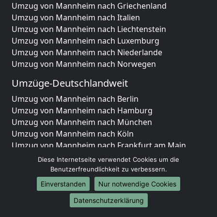
Umzug von Mannheim nach Griechenland
Umzug von Mannheim nach Italien
Umzug von Mannheim nach Liechtenstein
Umzug von Mannheim nach Luxemburg
Umzug von Mannheim nach Niederlande
Umzug von Mannheim nach Norwegen
Umzüge-Deutschlandweit
Umzug von Mannheim nach Berlin
Umzug von Mannheim nach Hamburg
Umzug von Mannheim nach München
Umzug von Mannheim nach Köln
Umzug von Mannheim nach Frankfurt am Main
Umzug von Mannheim nach Stuttgart
Diese Internetseite verwendet Cookies um die
Umzug von Mannheim nach Düsseldorf
Benutzerfreundlichkeit zu verbessern.
Umzug von Mannheim nach Leipzig
Einverstanden
Nur notwendige Cookies
Umzug von Mannheim nach Dortmund
Datenschutzerklärung
Umzug von Mannheim nach Essen
Umzug von Mannheim nach Bremen