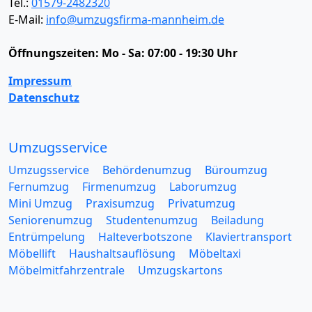
Tel.:
01579-2482320
E-Mail:
info@umzugsfirma-mannheim.de
Öffnungszeiten:
Mo - Sa: 07:00 - 19:30 Uhr
Impressum
Datenschutz
Umzugsservice
Umzugsservice
Behördenumzug
Büroumzug
Fernumzug
Firmenumzug
Laborumzug
Mini Umzug
Praxisumzug
Privatumzug
Seniorenumzug
Studentenumzug
Beiladung
Entrümpelung
Halteverbotszone
Klaviertransport
Möbellift
Haushaltsauflösung
Möbeltaxi
Möbelmitfahrzentrale
Umzugskartons