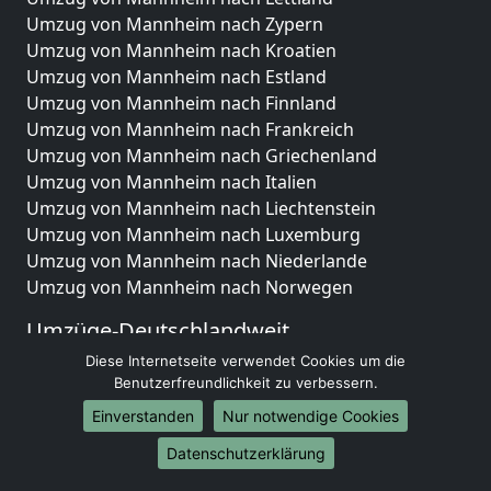
Umzug von Mannheim nach Zypern
Umzug von Mannheim nach Kroatien
Umzug von Mannheim nach Estland
Umzug von Mannheim nach Finnland
Umzug von Mannheim nach Frankreich
Umzug von Mannheim nach Griechenland
Umzug von Mannheim nach Italien
Umzug von Mannheim nach Liechtenstein
Umzug von Mannheim nach Luxemburg
Umzug von Mannheim nach Niederlande
Umzug von Mannheim nach Norwegen
Umzüge-Deutschlandweit
Diese Internetseite verwendet Cookies um die
Umzug von Mannheim nach Berlin
Benutzerfreundlichkeit zu verbessern.
Umzug von Mannheim nach Hamburg
Umzug von Mannheim nach München
Einverstanden
Nur notwendige Cookies
Umzug von Mannheim nach Köln
Datenschutzerklärung
Umzug von Mannheim nach Frankfurt am Main