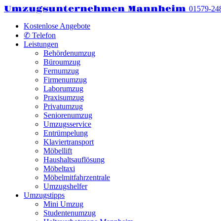
Umzugsunternehmen Mannheim
01579-24
Kostenlose Angebote
✆ Telefon
Leistungen
Behördenumzug
Büroumzug
Fernumzug
Firmenumzug
Laborumzug
Praxisumzug
Privatumzug
Seniorenumzug
Umzugsservice
Entrümpelung
Klaviertransport
Möbellift
Haushaltsauflösung
Möbeltaxi
Möbelmitfahrzentrale
Umzugshelfer
Umzugstipps
Mini Umzug
Studentenumzug