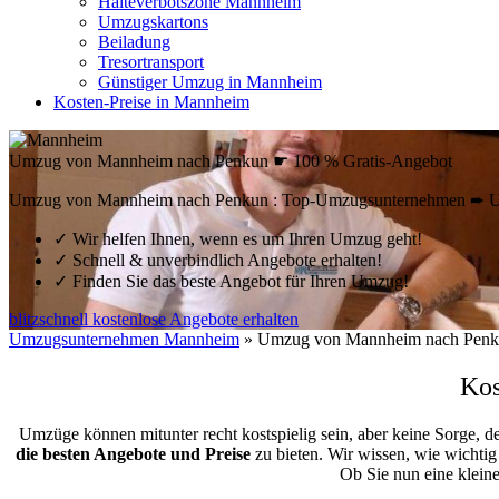
Halteverbotszone Mannheim
Umzugskartons
Beiladung
Tresortransport
Günstiger Umzug in Mannheim
Kosten-Preise in Mannheim
Umzug von Mannheim nach Penkun ☛ 100 % Gratis-Angebot
Umzug von Mannheim nach Penkun : Top-Umzugsunternehmen ➨ Umz
✓
Wir helfen Ihnen, wenn es um Ihren Umzug geht!
✓
Schnell & unverbindlich Angebote erhalten!
✓
Finden Sie das beste Angebot für Ihren Umzug!
blitzschnell kostenlose Angebote erhalten
Umzugsunternehmen Mannheim
»
Umzug von Mannheim nach Pen
Kos
Umzüge können mitunter recht kostspielig sein, aber keine Sorge, d
die besten Angebote und Preise
zu bieten. Wir wissen, wie wichtig
Ob Sie nun eine klei