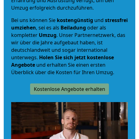
Erfahrung und Ausrüstung verfügt, um den
Umzug erfolgreich durchzuführen.
Bei uns können Sie
kostengünstig
und
stressfrei
umziehen
, sei es als
Beiladung
oder als
kompletter
Umzug
. Unser Partnernetzwerk, das
wir über die Jahre aufgebaut haben, ist
deutschlandweit und sogar international
unterwegs.
Holen Sie sich jetzt kostenlose
Angebote
und erhalten Sie einen ersten
Überblick über die Kosten für Ihren Umzug.
Kostenlose Angebote erhalten