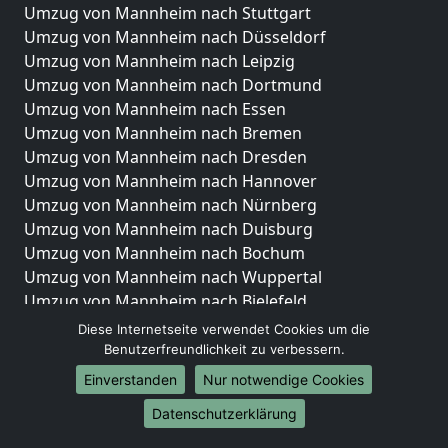
Umzug von Mannheim nach Stuttgart
Umzug von Mannheim nach Düsseldorf
Umzug von Mannheim nach Leipzig
Umzug von Mannheim nach Dortmund
Umzug von Mannheim nach Essen
Umzug von Mannheim nach Bremen
Umzug von Mannheim nach Dresden
Umzug von Mannheim nach Hannover
Umzug von Mannheim nach Nürnberg
Umzug von Mannheim nach Duisburg
Umzug von Mannheim nach Bochum
Umzug von Mannheim nach Wuppertal
Umzug von Mannheim nach Bielefeld
Umzug von Mannheim nach Bonn
Diese Internetseite verwendet Cookies um die
Umzug von Mannheim nach Münster
Benutzerfreundlichkeit zu verbessern.
Einverstanden
Nur notwendige Cookies
Internationale-Umzüge
Datenschutzerklärung
Umzug von Mannheim nach Brasilien
Umzug von Mannheim nach Brunei Darussalam