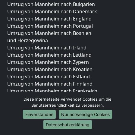
Umzug von Mannheim nach Bulgarien
Umzug von Mannheim nach Dänemark
Umzug von Mannheim nach England
Umzug von Mannheim nach Portugal
Umzug von Mannheim nach Bosnien
und Herzegowina
Umzug von Mannheim nach Irland
Umzug von Mannheim nach Lettland
Umzug von Mannheim nach Zypern
Umzug von Mannheim nach Kroatien
Umzug von Mannheim nach Estland
Umzug von Mannheim nach Finnland
Umzug von Mannheim nach Frankreich
Umzug von Mannheim nach Griechenland
Diese Internetseite verwendet Cookies um die
Umzug von Mannheim nach Italien
Benutzerfreundlichkeit zu verbessern.
Umzug von Mannheim nach Liechtenstein
Einverstanden
Nur notwendige Cookies
Umzug von Mannheim nach Luxemburg
Datenschutzerklärung
Umzug von Mannheim nach Niederlande
Umzug von Mannheim nach Norwegen