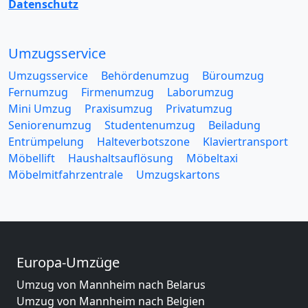
Datenschutz
Umzugsservice
Umzugsservice
Behördenumzug
Büroumzug
Fernumzug
Firmenumzug
Laborumzug
Mini Umzug
Praxisumzug
Privatumzug
Seniorenumzug
Studentenumzug
Beiladung
Entrümpelung
Halteverbotszone
Klaviertransport
Möbellift
Haushaltsauflösung
Möbeltaxi
Möbelmitfahrzentrale
Umzugskartons
Europa-Umzüge
Umzug von Mannheim nach Belarus
Umzug von Mannheim nach Belgien