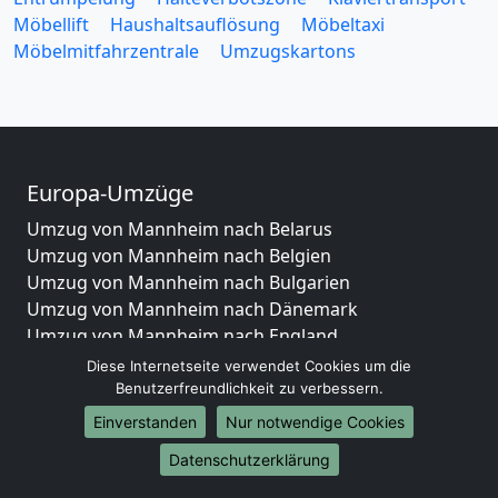
Möbellift
Haushaltsauflösung
Möbeltaxi
Möbelmitfahrzentrale
Umzugskartons
Europa-Umzüge
Umzug von Mannheim nach Belarus
Umzug von Mannheim nach Belgien
Umzug von Mannheim nach Bulgarien
Umzug von Mannheim nach Dänemark
Umzug von Mannheim nach England
Umzug von Mannheim nach Portugal
Diese Internetseite verwendet Cookies um die
Umzug von Mannheim nach Bosnien
Benutzerfreundlichkeit zu verbessern.
und Herzegowina
Einverstanden
Nur notwendige Cookies
Umzug von Mannheim nach Irland
Datenschutzerklärung
Umzug von Mannheim nach Lettland
Umzug von Mannheim nach Zypern