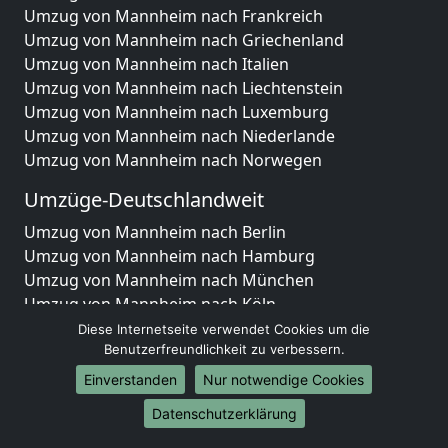
Umzug von Mannheim nach Frankreich
Umzug von Mannheim nach Griechenland
Umzug von Mannheim nach Italien
Umzug von Mannheim nach Liechtenstein
Umzug von Mannheim nach Luxemburg
Umzug von Mannheim nach Niederlande
Umzug von Mannheim nach Norwegen
Umzüge-Deutschlandweit
Umzug von Mannheim nach Berlin
Umzug von Mannheim nach Hamburg
Umzug von Mannheim nach München
Umzug von Mannheim nach Köln
Umzug von Mannheim nach Frankfurt am Main
Diese Internetseite verwendet Cookies um die
Umzug von Mannheim nach Stuttgart
Benutzerfreundlichkeit zu verbessern.
Umzug von Mannheim nach Düsseldorf
Einverstanden
Nur notwendige Cookies
Umzug von Mannheim nach Leipzig
Datenschutzerklärung
Umzug von Mannheim nach Dortmund
Umzug von Mannheim nach Essen