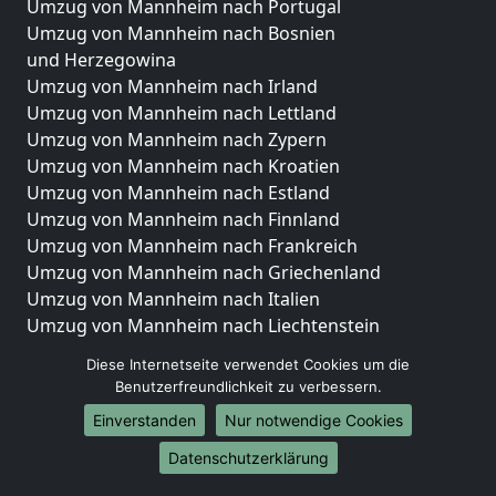
Umzug von Mannheim nach Portugal
Umzug von Mannheim nach Bosnien
und Herzegowina
Umzug von Mannheim nach Irland
Umzug von Mannheim nach Lettland
Umzug von Mannheim nach Zypern
Umzug von Mannheim nach Kroatien
Umzug von Mannheim nach Estland
Umzug von Mannheim nach Finnland
Umzug von Mannheim nach Frankreich
Umzug von Mannheim nach Griechenland
Umzug von Mannheim nach Italien
Umzug von Mannheim nach Liechtenstein
Umzug von Mannheim nach Luxemburg
Diese Internetseite verwendet Cookies um die
Umzug von Mannheim nach Niederlande
Benutzerfreundlichkeit zu verbessern.
Umzug von Mannheim nach Norwegen
Einverstanden
Nur notwendige Cookies
Umzüge-Deutschlandweit
Datenschutzerklärung
Umzug von Mannheim nach Berlin