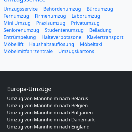
Umzugsservice
Behördenumzug
Büroumzug
Fernumzug
Firmenumzug
Laborumzug
Mini Umzug
Praxisumzug
Privatumzug
Seniorenumzug
Studentenumzug
Beiladung
Entrümpelung
Halteverbotszone
Klaviertransport
Möbellift
Haushaltsauflösung
Möbeltaxi
Möbelmitfahrzentrale
Umzugskartons
Europa-Umzüge
Umzug von Mannheim nach Belarus
Umzug von Mannheim nach Belgien
Umzug von Mannheim nach Bulgarien
Umzug von Mannheim nach Dänemark
Umzug von Mannheim nach England