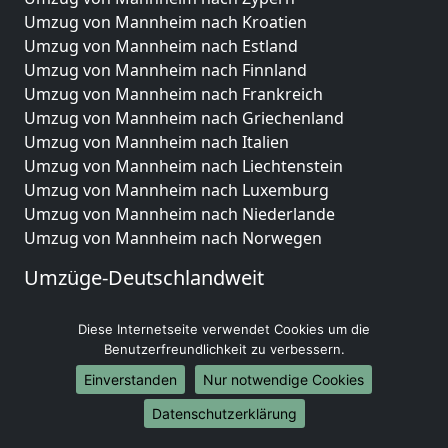
Umzug von Mannheim nach Kroatien
Umzug von Mannheim nach Estland
Umzug von Mannheim nach Finnland
Umzug von Mannheim nach Frankreich
Umzug von Mannheim nach Griechenland
Umzug von Mannheim nach Italien
Umzug von Mannheim nach Liechtenstein
Umzug von Mannheim nach Luxemburg
Umzug von Mannheim nach Niederlande
Umzug von Mannheim nach Norwegen
Umzüge-Deutschlandweit
Umzug von Mannheim nach Berlin
Diese Internetseite verwendet Cookies um die
Umzug von Mannheim nach Hamburg
Benutzerfreundlichkeit zu verbessern.
Umzug von Mannheim nach München
Umzug von Mannheim nach Köln
Einverstanden
Nur notwendige Cookies
Umzug von Mannheim nach Frankfurt am Main
Datenschutzerklärung
Umzug von Mannheim nach Stuttgart