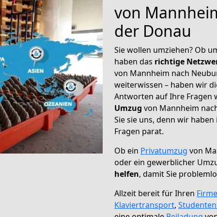
von Mannhei
der Donau
Sie wollen umziehen? Ob um
haben das
richtige Netzw
von Mannheim nach Neuburg
weiterwissen – haben wir di
Antworten auf Ihre Fragen 
Umzug
von Mannheim nach
Sie sie uns, denn wir haben
Fragen parat.
Ob ein
Privatumzug
von Ma
oder ein gewerblicher Umz
helfen
, damit Sie probleml
Allzeit bereit für Ihren
Firm
Klaviertransport
,
Studente
eine optimale
Beiladung
von