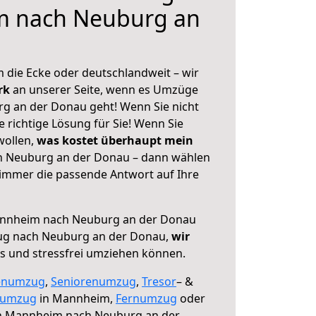
m nach Neuburg an
 die Ecke oder deutschlandweit – wir
erk
an unserer Seite, wenn es Umzüge
 an der Donau geht! Wenn Sie nicht
e richtige Lösung für Sie! Wenn Sie
wollen,
was kostet überhaupt mein
 Neuburg an der Donau – dann wählen
 immer die passende Antwort auf Ihre
nnheim nach Neuburg an der Donau
ug nach Neuburg an der Donau,
wir
os und stressfrei umziehen können.
enumzug
,
Seniorenumzug
,
Tresor
– &
numzug
in Mannheim,
Fernumzug
oder
 Mannheim nach Neuburg an der