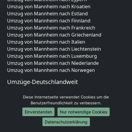
Umzug von Mannheim nach Kroatien
Umzug von Mannheim nach Estland
Umzug von Mannheim nach Finnland
Umzug von Mannheim nach Frankreich
Umzug von Mannheim nach Griechenland
Umzug von Mannheim nach Italien
Umzug von Mannheim nach Liechtenstein
Umzug von Mannheim nach Luxemburg
Umzug von Mannheim nach Niederlande
Umzug von Mannheim nach Norwegen
Umzüge-Deutschlandweit
Umzug von Mannheim nach Berlin
Diese Internetseite verwendet Cookies um die
Umzug von Mannheim nach Hamburg
Benutzerfreundlichkeit zu verbessern.
Umzug von Mannheim nach München
Umzug von Mannheim nach Köln
Einverstanden
Nur notwendige Cookies
Umzug von Mannheim nach Frankfurt am Main
Datenschutzerklärung
Umzug von Mannheim nach Stuttgart