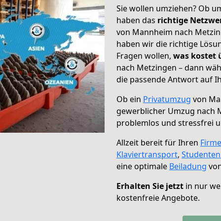
Sie wollen umziehen? Ob um
haben das
richtige Netzw
von Mannheim nach Metzing
haben wir die richtige Lösu
Fragen wollen,
was kostet
nach Metzingen – dann wähl
die passende Antwort auf Ih
Ob ein
Privatumzug
von Man
gewerblicher Umzug nach 
problemlos und stressfrei 
Allzeit bereit für Ihren
Firm
Klaviertransport
,
Studente
eine optimale
Beiladung
von
Erhalten Sie jetzt
in nur we
kostenfreie Angebote.