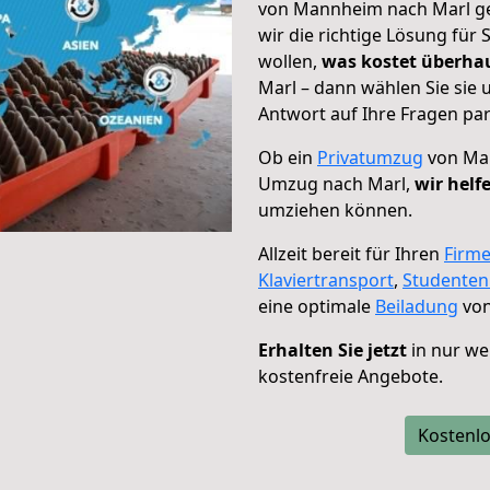
von Mannheim nach Marl geh
wir die richtige Lösung für
wollen,
was kostet überh
Marl – dann wählen Sie sie
Antwort auf Ihre Fragen par
Ob ein
Privatumzug
von Man
Umzug nach Marl,
wir helf
umziehen können.
Allzeit bereit für Ihren
Firm
Klaviertransport
,
Studente
eine optimale
Beiladung
von
Erhalten Sie jetzt
in nur we
kostenfreie Angebote.
Kostenlo