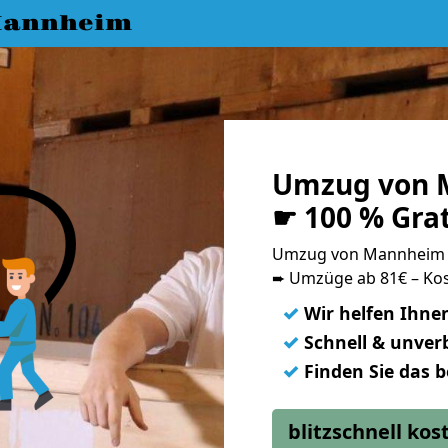
Mannheim
Umzug von 
☛ 100 % Gra
Umzug von Mannheim 
➨ Umzüge ab 81€ – Kos
✓
Wir helfen Ihne
✓
Schnell & unverb
✓
Finden Sie das 
blitzschnell ko