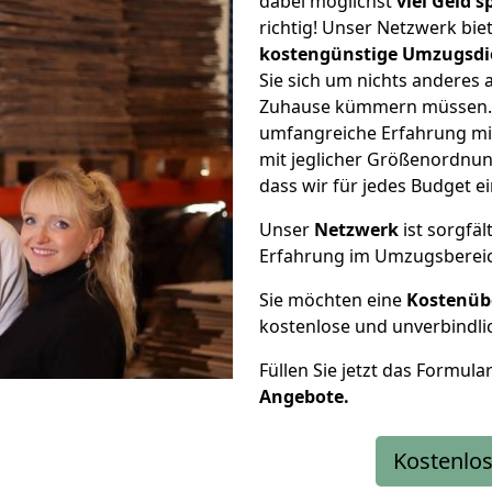
dabei möglichst
viel Geld 
richtig! Unser Netzwerk bi
kostengünstige Umzugsdi
Sie sich um nichts anderes 
Zuhause kümmern müssen. W
umfangreiche Erfahrung m
mit jeglicher Größenordnun
dass wir für jedes Budget 
Unser
Netzwerk
ist sorgfäl
Erfahrung im Umzugsberei
Sie möchten eine
Kostenüb
kostenlose und unverbindli
Füllen Sie jetzt das Formula
Angebote.
Kostenlos