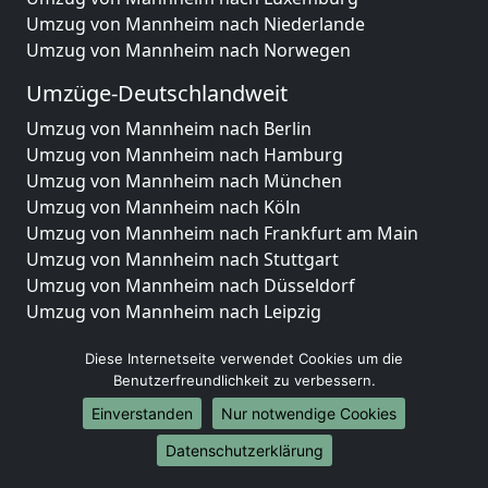
Umzug von Mannheim nach Niederlande
Umzug von Mannheim nach Norwegen
Umzüge-Deutschlandweit
Umzug von Mannheim nach Berlin
Umzug von Mannheim nach Hamburg
Umzug von Mannheim nach München
Umzug von Mannheim nach Köln
Umzug von Mannheim nach Frankfurt am Main
Umzug von Mannheim nach Stuttgart
Umzug von Mannheim nach Düsseldorf
Umzug von Mannheim nach Leipzig
Umzug von Mannheim nach Dortmund
Diese Internetseite verwendet Cookies um die
Umzug von Mannheim nach Essen
Benutzerfreundlichkeit zu verbessern.
Umzug von Mannheim nach Bremen
Umzug von Mannheim nach Dresden
Einverstanden
Nur notwendige Cookies
Umzug von Mannheim nach Hannover
Datenschutzerklärung
Umzug von Mannheim nach Nürnberg