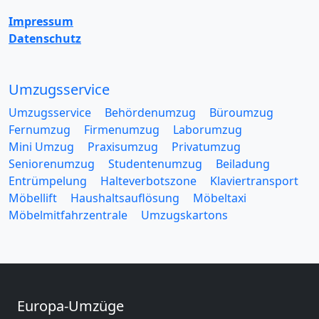
Impressum
Datenschutz
Umzugsservice
Umzugsservice
Behördenumzug
Büroumzug
Fernumzug
Firmenumzug
Laborumzug
Mini Umzug
Praxisumzug
Privatumzug
Seniorenumzug
Studentenumzug
Beiladung
Entrümpelung
Halteverbotszone
Klaviertransport
Möbellift
Haushaltsauflösung
Möbeltaxi
Möbelmitfahrzentrale
Umzugskartons
Europa-Umzüge