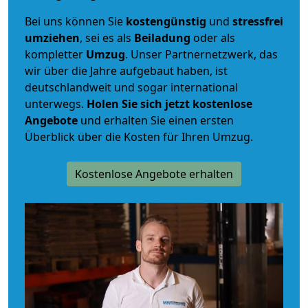
Bei uns können Sie
kostengünstig
und
stressfrei
umziehen
, sei es als
Beiladung
oder als
kompletter
Umzug
. Unser Partnernetzwerk, das
wir über die Jahre aufgebaut haben, ist
deutschlandweit und sogar international
unterwegs.
Holen Sie sich jetzt kostenlose
Angebote
und erhalten Sie einen ersten
Überblick über die Kosten für Ihren Umzug.
Kostenlose Angebote erhalten