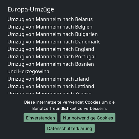
Europa-Umzüge
Umzug von Mannheim nach Belarus
Umzug von Mannheim nach Belgien
Umzug von Mannheim nach Bulgarien
Umzug von Mannheim nach Dänemark
Umzug von Mannheim nach England
Umzug von Mannheim nach Portugal
Umzug von Mannheim nach Bosnien
und Herzegowina
Umzug von Mannheim nach Irland
Umzug von Mannheim nach Lettland
Umzug von Mannheim nach Zypern
Umzug von Mannheim nach Kroatien
Diese Internetseite verwendet Cookies um die
Umzug von Mannheim nach Estland
Benutzerfreundlichkeit zu verbessern.
Umzug von Mannheim nach Finnland
Einverstanden
Nur notwendige Cookies
Umzug von Mannheim nach Frankreich
Datenschutzerklärung
Umzug von Mannheim nach Griechenland
Umzug von Mannheim nach Italien