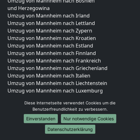
Umzug von Mannheim nach Bosnien
und Herzegowina
Umzug von Mannheim nach Irland
Umzug von Mannheim nach Lettland
Umzug von Mannheim nach Zypern
Umzug von Mannheim nach Kroatien
Umzug von Mannheim nach Estland
Umzug von Mannheim nach Finnland
Umzug von Mannheim nach Frankreich
Umzug von Mannheim nach Griechenland
Umzug von Mannheim nach Italien
Umzug von Mannheim nach Liechtenstein
Umzug von Mannheim nach Luxemburg
Umzug von Mannheim nach Niederlande
Diese Internetseite verwendet Cookies um die
Umzug von Mannheim nach Norwegen
Benutzerfreundlichkeit zu verbessern.
Umzüge-Deutschlandweit
Einverstanden
Nur notwendige Cookies
Umzug von Mannheim nach Berlin
Datenschutzerklärung
Umzug von Mannheim nach Hamburg