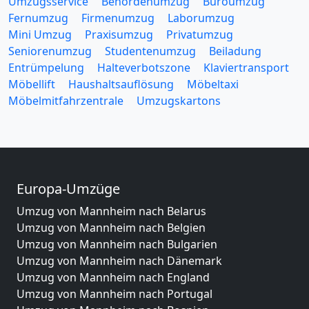
Umzugsservice
Behördenumzug
Büroumzug
Fernumzug
Firmenumzug
Laborumzug
Mini Umzug
Praxisumzug
Privatumzug
Seniorenumzug
Studentenumzug
Beiladung
Entrümpelung
Halteverbotszone
Klaviertransport
Möbellift
Haushaltsauflösung
Möbeltaxi
Möbelmitfahrzentrale
Umzugskartons
Europa-Umzüge
Umzug von Mannheim nach Belarus
Umzug von Mannheim nach Belgien
Umzug von Mannheim nach Bulgarien
Umzug von Mannheim nach Dänemark
Umzug von Mannheim nach England
Umzug von Mannheim nach Portugal