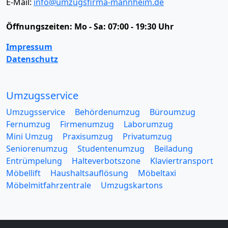
E-Mail:
info@umzugsfirma-mannheim.de
Öffnungszeiten:
Mo - Sa: 07:00 - 19:30 Uhr
Impressum
Datenschutz
Umzugsservice
Umzugsservice
Behördenumzug
Büroumzug
Fernumzug
Firmenumzug
Laborumzug
Mini Umzug
Praxisumzug
Privatumzug
Seniorenumzug
Studentenumzug
Beiladung
Entrümpelung
Halteverbotszone
Klaviertransport
Möbellift
Haushaltsauflösung
Möbeltaxi
Möbelmitfahrzentrale
Umzugskartons