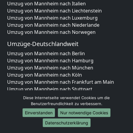
Umzug von Mannheim nach Italien
Umzug von Mannheim nach Liechtenstein
Umzug von Mannheim nach Luxemburg
Umzug von Mannheim nach Niederlande
Umzug von Mannheim nach Norwegen
Umzüge-Deutschlandweit
Umzug von Mannheim nach Berlin
Umzug von Mannheim nach Hamburg
Umzug von Mannheim nach München
Umzug von Mannheim nach Köln
Umzug von Mannheim nach Frankfurt am Main
Umzug von Mannheim nach Stuttgart
Umzug von Mannheim nach Düsseldorf
Diese Internetseite verwendet Cookies um die
Umzug von Mannheim nach Leipzig
Benutzerfreundlichkeit zu verbessern.
Umzug von Mannheim nach Dortmund
Einverstanden
Nur notwendige Cookies
Umzug von Mannheim nach Essen
Datenschutzerklärung
Umzug von Mannheim nach Bremen
Umzug von Mannheim nach Dresden