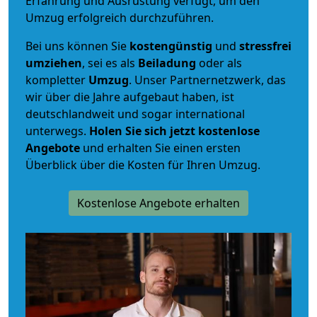
Erfahrung und Ausrüstung verfügt, um den
Umzug erfolgreich durchzuführen.
Bei uns können Sie
kostengünstig
und
stressfrei
umziehen
, sei es als
Beiladung
oder als
kompletter
Umzug
. Unser Partnernetzwerk, das
wir über die Jahre aufgebaut haben, ist
deutschlandweit und sogar international
unterwegs.
Holen Sie sich jetzt kostenlose
Angebote
und erhalten Sie einen ersten
Überblick über die Kosten für Ihren Umzug.
Kostenlose Angebote erhalten